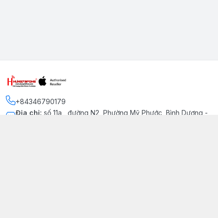
+84346790179
Địa chỉ
:
số 11a , đường N2, Phường Mỹ Phước, Bình Dương -
Thị xã Bến Cát
Kết nối
https://www.facebook.com/iphonechatluongmyphuoc
034 679 0179
hung79fone.mp@gmail.com
Giới thiệu
© 2026
hung79fone