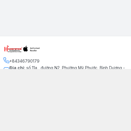
+84346790179
Địa chỉ
:
số 11a , đường N2, Phường Mỹ Phước, Bình Dương -
Thị xã Bến Cát
Kết nối
https://www.facebook.com/iphonechatluongmyphuoc
034 679 0179
hung79fone.mp@gmail.com
Giới thiệu
© 2026
hung79fone