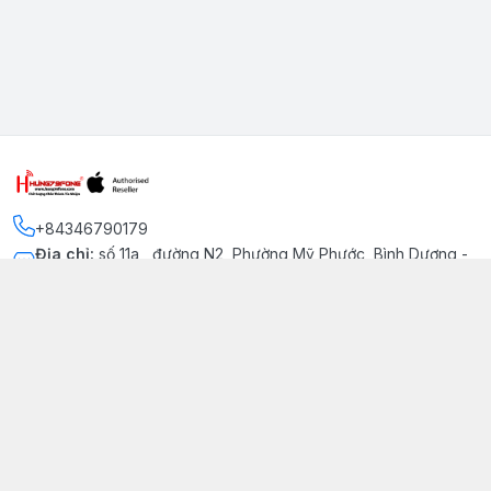
+84346790179
Địa chỉ
:
số 11a , đường N2, Phường Mỹ Phước, Bình Dương -
Thị xã Bến Cát
Kết nối
https://www.facebook.com/iphonechatluongmyphuoc
034 679 0179
hung79fone.mp@gmail.com
Giới thiệu
© 2026
hung79fone