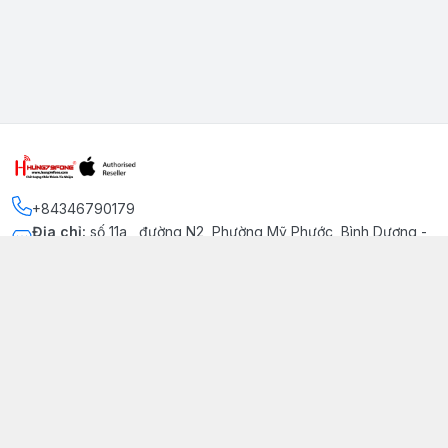
+84346790179
Địa chỉ
:
số 11a , đường N2, Phường Mỹ Phước, Bình Dương -
Thị xã Bến Cát
Kết nối
https://www.facebook.com/iphonechatluongmyphuoc
034 679 0179
hung79fone.mp@gmail.com
Giới thiệu
© 2026
hung79fone