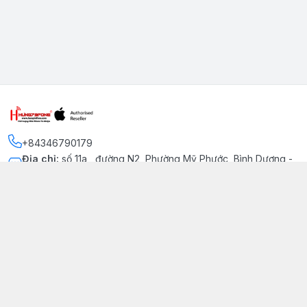
+84346790179
Địa chỉ
:
số 11a , đường N2, Phường Mỹ Phước, Bình Dương -
Thị xã Bến Cát
Kết nối
https://www.facebook.com/iphonechatluongmyphuoc
034 679 0179
hung79fone.mp@gmail.com
Giới thiệu
© 2026
hung79fone