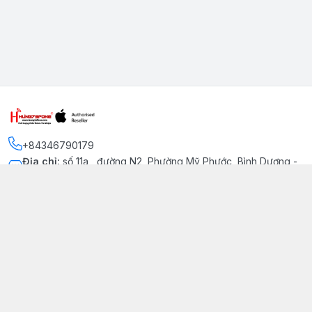
+84346790179
Địa chỉ
:
số 11a , đường N2, Phường Mỹ Phước, Bình Dương -
Thị xã Bến Cát
Kết nối
https://www.facebook.com/iphonechatluongmyphuoc
034 679 0179
hung79fone.mp@gmail.com
Giới thiệu
© 2026
hung79fone