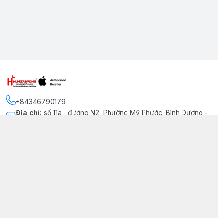
+84346790179
Địa chỉ
:
số 11a , đường N2, Phường Mỹ Phước, Bình Dương -
Thị xã Bến Cát
Kết nối
https://www.facebook.com/iphonechatluongmyphuoc
034 679 0179
hung79fone.mp@gmail.com
Giới thiệu
© 2026
hung79fone