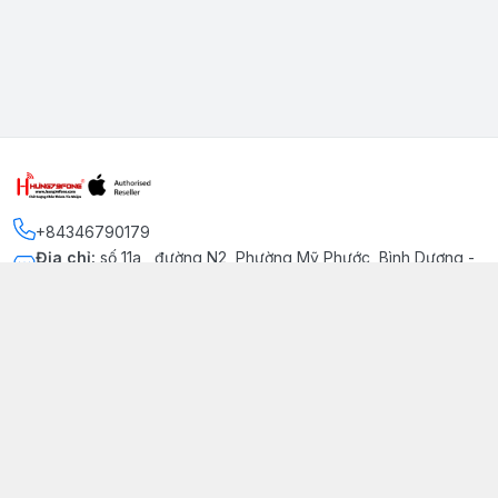
+84346790179
Địa chỉ
:
số 11a , đường N2, Phường Mỹ Phước, Bình Dương -
Thị xã Bến Cát
Kết nối
https://www.facebook.com/iphonechatluongmyphuoc
034 679 0179
hung79fone.mp@gmail.com
Giới thiệu
© 2026
hung79fone