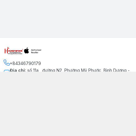
+84346790179
Địa chỉ
:
số 11a , đường N2, Phường Mỹ Phước, Bình Dương -
Thị xã Bến Cát
Kết nối
https://www.facebook.com/iphonechatluongmyphuoc
034 679 0179
hung79fone.mp@gmail.com
Giới thiệu
© 2026
hung79fone