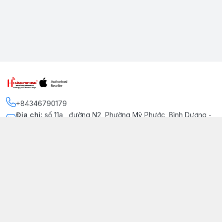
+84346790179
Địa chỉ
:
số 11a , đường N2, Phường Mỹ Phước, Bình Dương -
Thị xã Bến Cát
Kết nối
https://www.facebook.com/iphonechatluongmyphuoc
034 679 0179
hung79fone.mp@gmail.com
Giới thiệu
© 2026
hung79fone