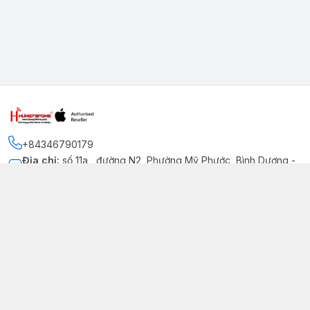
+84346790179
Địa chỉ
:
số 11a , đường N2, Phường Mỹ Phước, Bình Dương -
Thị xã Bến Cát
Kết nối
https://www.facebook.com/iphonechatluongmyphuoc
034 679 0179
hung79fone.mp@gmail.com
Giới thiệu
© 2026
hung79fone