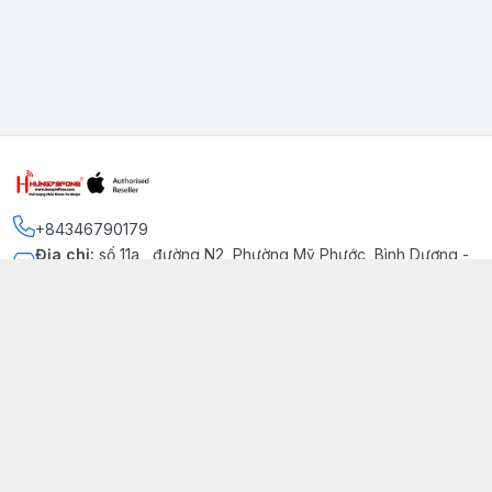
+84346790179
Địa chỉ
:
số 11a , đường N2, Phường Mỹ Phước, Bình Dương -
Thị xã Bến Cát
Kết nối
https://www.facebook.com/iphonechatluongmyphuoc
034 679 0179
hung79fone.mp@gmail.com
Giới thiệu
© 2026
hung79fone