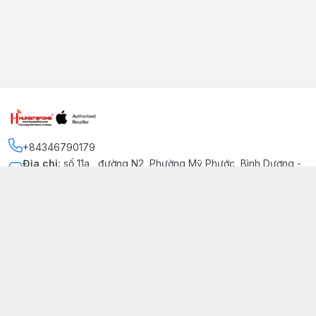
+84346790179
Địa chỉ
:
số 11a , đường N2, Phường Mỹ Phước, Bình Dương -
Thị xã Bến Cát
Kết nối
https://www.facebook.com/iphonechatluongmyphuoc
034 679 0179
hung79fone.mp@gmail.com
Giới thiệu
© 2026
hung79fone