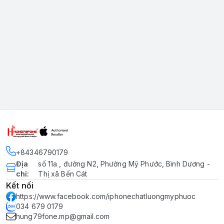
+84346790179
Địa
số 11a , đường N2, Phường Mỹ Phước, Bình Dương -
chỉ
:
Thị xã Bến Cát
Kết nối
https://www.facebook.com/iphonechatluongmyphuoc
034 679 0179
hung79fone.mp@gmail.com