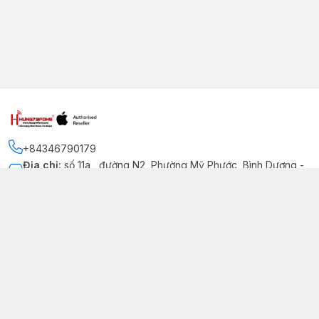
+84346790179
Địa chỉ
:
số 11a , đường N2, Phường Mỹ Phước, Bình Dương -
Thị xã Bến Cát
Kết nối
https://www.facebook.com/iphonechatluongmyphuoc
034 679 0179
hung79fone.mp@gmail.com
Giới thiệu
© 2026
hung79fone