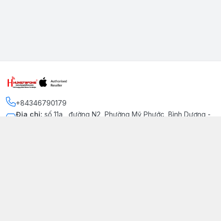
+84346790179
Địa chỉ
:
số 11a , đường N2, Phường Mỹ Phước, Bình Dương -
Thị xã Bến Cát
Kết nối
https://www.facebook.com/iphonechatluongmyphuoc
034 679 0179
hung79fone.mp@gmail.com
Giới thiệu
© 2026
hung79fone