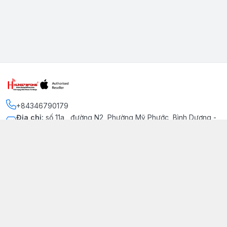
+84346790179
Địa chỉ
:
số 11a , đường N2, Phường Mỹ Phước, Bình Dương -
Thị xã Bến Cát
Kết nối
https://www.facebook.com/iphonechatluongmyphuoc
034 679 0179
hung79fone.mp@gmail.com
Giới thiệu
© 2026
hung79fone