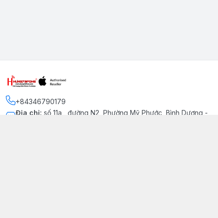
+84346790179
Địa chỉ
:
số 11a , đường N2, Phường Mỹ Phước, Bình Dương -
Thị xã Bến Cát
Kết nối
https://www.facebook.com/iphonechatluongmyphuoc
034 679 0179
hung79fone.mp@gmail.com
Giới thiệu
© 2026
hung79fone