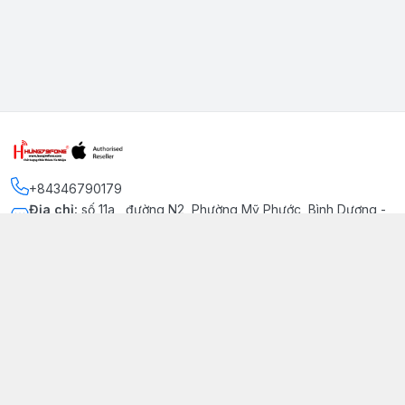
+84346790179
Địa chỉ
:
số 11a , đường N2, Phường Mỹ Phước, Bình Dương -
Thị xã Bến Cát
Kết nối
https://www.facebook.com/iphonechatluongmyphuoc
034 679 0179
hung79fone.mp@gmail.com
Giới thiệu
© 2026
hung79fone