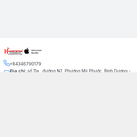
+84346790179
Địa chỉ
:
số 11a , đường N2, Phường Mỹ Phước, Bình Dương -
Thị xã Bến Cát
Kết nối
https://www.facebook.com/iphonechatluongmyphuoc
034 679 0179
hung79fone.mp@gmail.com
Giới thiệu
© 2026
hung79fone