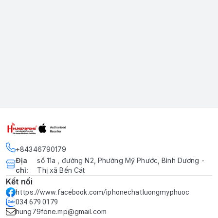
+84346790179
Địa
số 11a , đường N2, Phường Mỹ Phước, Bình Dương -
chỉ
:
Thị xã Bến Cát
Kết nối
https://www.facebook.com/iphonechatluongmyphuoc
034 679 0179
hung79fone.mp@gmail.com