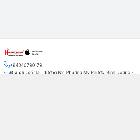
+84346790179
Địa chỉ
:
số 11a , đường N2, Phường Mỹ Phước, Bình Dương -
Thị xã Bến Cát
Kết nối
https://www.facebook.com/iphonechatluongmyphuoc
034 679 0179
hung79fone.mp@gmail.com
Giới thiệu
© 2026
hung79fone