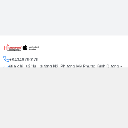
+84346790179
Địa chỉ
:
số 11a , đường N2, Phường Mỹ Phước, Bình Dương -
Thị xã Bến Cát
Kết nối
https://www.facebook.com/iphonechatluongmyphuoc
034 679 0179
hung79fone.mp@gmail.com
Giới thiệu
© 2026
hung79fone