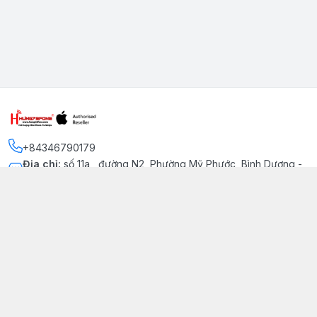
+84346790179
Địa chỉ
:
số 11a , đường N2, Phường Mỹ Phước, Bình Dương -
Thị xã Bến Cát
Kết nối
https://www.facebook.com/iphonechatluongmyphuoc
034 679 0179
hung79fone.mp@gmail.com
Giới thiệu
© 2026
hung79fone