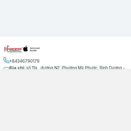
+84346790179
Địa chỉ
:
số 11a , đường N2, Phường Mỹ Phước, Bình Dương -
Thị xã Bến Cát
Kết nối
https://www.facebook.com/iphonechatluongmyphuoc
034 679 0179
hung79fone.mp@gmail.com
Giới thiệu
© 2026
hung79fone