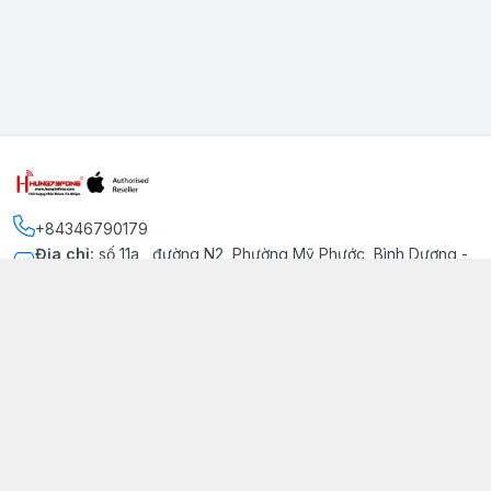
+84346790179
Địa chỉ
:
số 11a , đường N2, Phường Mỹ Phước, Bình Dương -
Thị xã Bến Cát
Kết nối
https://www.facebook.com/iphonechatluongmyphuoc
034 679 0179
hung79fone.mp@gmail.com
Giới thiệu
© 2026
hung79fone