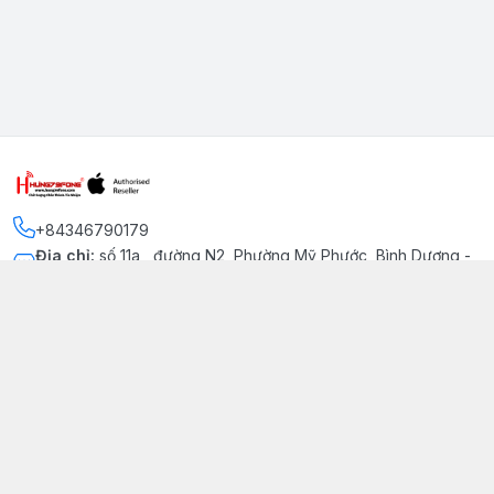
+84346790179
Địa chỉ
:
số 11a , đường N2, Phường Mỹ Phước, Bình Dương -
Thị xã Bến Cát
Kết nối
https://www.facebook.com/iphonechatluongmyphuoc
034 679 0179
hung79fone.mp@gmail.com
Giới thiệu
© 2026
hung79fone