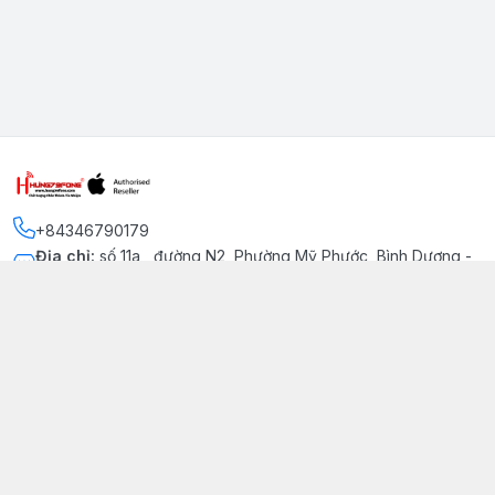
+84346790179
Địa chỉ
:
số 11a , đường N2, Phường Mỹ Phước, Bình Dương -
Thị xã Bến Cát
Kết nối
https://www.facebook.com/iphonechatluongmyphuoc
034 679 0179
hung79fone.mp@gmail.com
Giới thiệu
© 2026
hung79fone