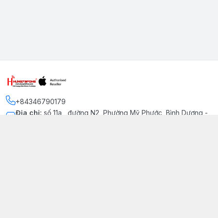
+84346790179
Địa chỉ
:
số 11a , đường N2, Phường Mỹ Phước, Bình Dương -
Thị xã Bến Cát
Kết nối
https://www.facebook.com/iphonechatluongmyphuoc
034 679 0179
hung79fone.mp@gmail.com
Giới thiệu
© 2026
hung79fone