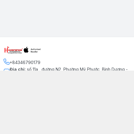
+84346790179
Địa chỉ
:
số 11a , đường N2, Phường Mỹ Phước, Bình Dương -
Thị xã Bến Cát
Kết nối
https://www.facebook.com/iphonechatluongmyphuoc
034 679 0179
hung79fone.mp@gmail.com
Giới thiệu
© 2026
hung79fone