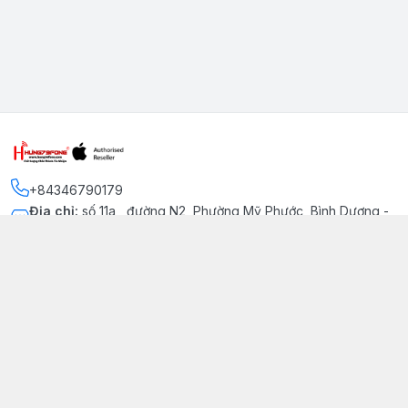
+84346790179
Địa chỉ
:
số 11a , đường N2, Phường Mỹ Phước, Bình Dương -
Thị xã Bến Cát
Kết nối
https://www.facebook.com/iphonechatluongmyphuoc
034 679 0179
hung79fone.mp@gmail.com
Giới thiệu
© 2026
hung79fone