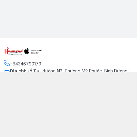
+84346790179
Địa chỉ
:
số 11a , đường N2, Phường Mỹ Phước, Bình Dương -
Thị xã Bến Cát
Kết nối
https://www.facebook.com/iphonechatluongmyphuoc
034 679 0179
hung79fone.mp@gmail.com
Giới thiệu
© 2026
hung79fone