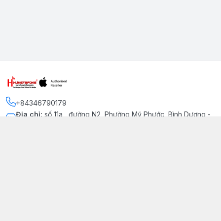
+84346790179
Địa chỉ
:
số 11a , đường N2, Phường Mỹ Phước, Bình Dương -
Thị xã Bến Cát
Kết nối
https://www.facebook.com/iphonechatluongmyphuoc
034 679 0179
hung79fone.mp@gmail.com
Giới thiệu
© 2026
hung79fone