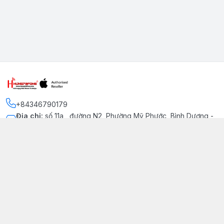
+84346790179
Địa chỉ
:
số 11a , đường N2, Phường Mỹ Phước, Bình Dương -
Thị xã Bến Cát
Kết nối
https://www.facebook.com/iphonechatluongmyphuoc
034 679 0179
hung79fone.mp@gmail.com
Giới thiệu
© 2026
hung79fone