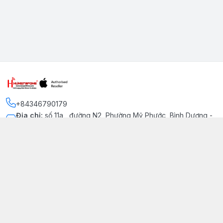
+84346790179
Địa chỉ
:
số 11a , đường N2, Phường Mỹ Phước, Bình Dương -
Thị xã Bến Cát
Kết nối
https://www.facebook.com/iphonechatluongmyphuoc
034 679 0179
hung79fone.mp@gmail.com
Giới thiệu
© 2026
hung79fone