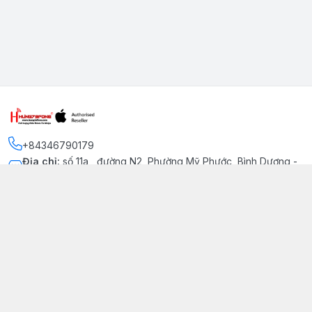
+84346790179
Địa chỉ
:
số 11a , đường N2, Phường Mỹ Phước, Bình Dương -
Thị xã Bến Cát
Kết nối
https://www.facebook.com/iphonechatluongmyphuoc
034 679 0179
hung79fone.mp@gmail.com
Giới thiệu
© 2026
hung79fone