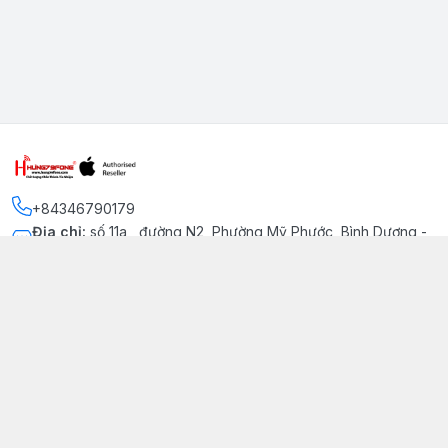
+84346790179
Địa chỉ
:
số 11a , đường N2, Phường Mỹ Phước, Bình Dương -
Thị xã Bến Cát
Kết nối
https://www.facebook.com/iphonechatluongmyphuoc
034 679 0179
hung79fone.mp@gmail.com
Giới thiệu
© 2026
hung79fone