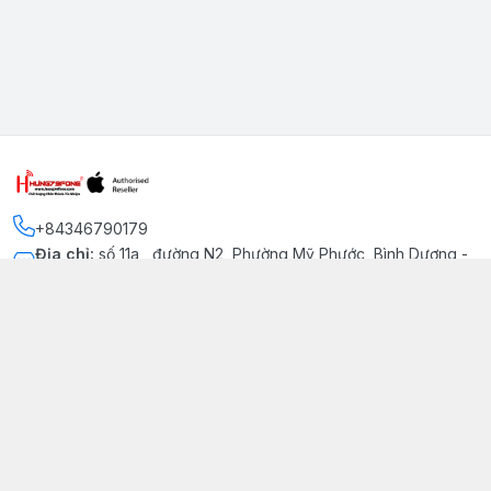
+84346790179
Địa chỉ
:
số 11a , đường N2, Phường Mỹ Phước, Bình Dương -
Thị xã Bến Cát
Kết nối
https://www.facebook.com/iphonechatluongmyphuoc
034 679 0179
hung79fone.mp@gmail.com
Giới thiệu
© 2026
hung79fone