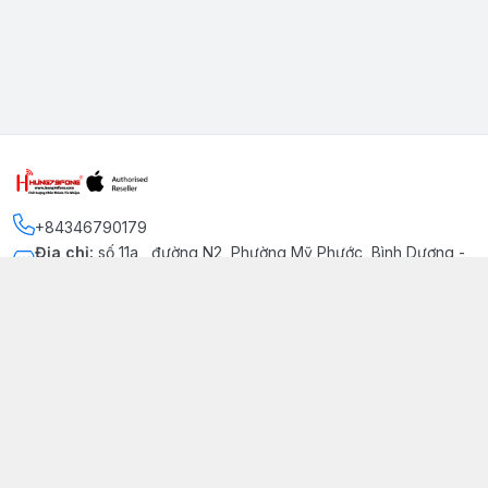
+84346790179
Địa chỉ
:
số 11a , đường N2, Phường Mỹ Phước, Bình Dương -
Thị xã Bến Cát
Kết nối
https://www.facebook.com/iphonechatluongmyphuoc
034 679 0179
hung79fone.mp@gmail.com
Giới thiệu
© 2026
hung79fone