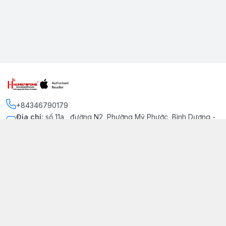
+84346790179
Địa chỉ
:
số 11a , đường N2, Phường Mỹ Phước, Bình Dương -
Thị xã Bến Cát
Kết nối
https://www.facebook.com/iphonechatluongmyphuoc
034 679 0179
hung79fone.mp@gmail.com
Giới thiệu
© 2026
hung79fone