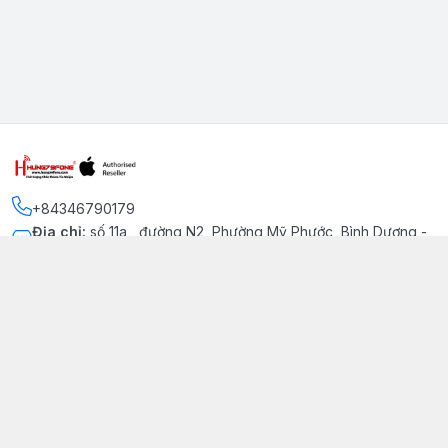
+84346790179
Địa chỉ
:
số 11a , đường N2, Phường Mỹ Phước, Bình Dương -
Thị xã Bến Cát
Kết nối
https://www.facebook.com/iphonechatluongmyphuoc
034 679 0179
hung79fone.mp@gmail.com
Giới thiệu
© 2026
hung79fone