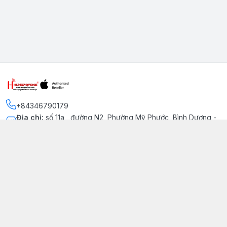
+84346790179
Địa chỉ
:
số 11a , đường N2, Phường Mỹ Phước, Bình Dương -
Thị xã Bến Cát
Kết nối
https://www.facebook.com/iphonechatluongmyphuoc
034 679 0179
hung79fone.mp@gmail.com
Giới thiệu
© 2026
hung79fone