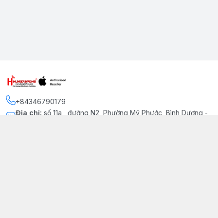
+84346790179
Địa chỉ
:
số 11a , đường N2, Phường Mỹ Phước, Bình Dương -
Thị xã Bến Cát
Kết nối
https://www.facebook.com/iphonechatluongmyphuoc
034 679 0179
hung79fone.mp@gmail.com
Giới thiệu
© 2026
hung79fone