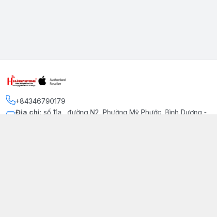
+84346790179
Địa chỉ
:
số 11a , đường N2, Phường Mỹ Phước, Bình Dương -
Thị xã Bến Cát
Kết nối
https://www.facebook.com/iphonechatluongmyphuoc
034 679 0179
hung79fone.mp@gmail.com
Giới thiệu
© 2026
hung79fone