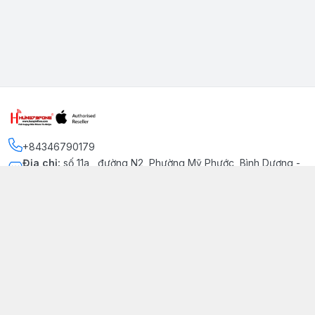
+84346790179
Địa chỉ
:
số 11a , đường N2, Phường Mỹ Phước, Bình Dương -
Thị xã Bến Cát
Kết nối
https://www.facebook.com/iphonechatluongmyphuoc
034 679 0179
hung79fone.mp@gmail.com
Giới thiệu
© 2026
hung79fone