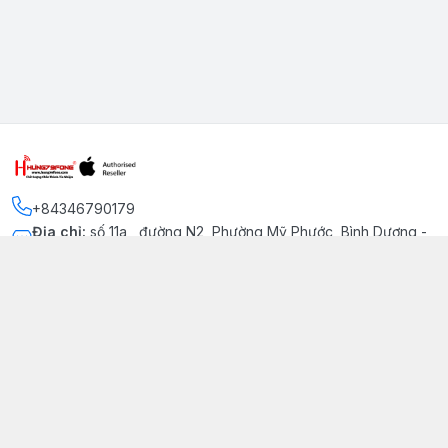
+84346790179
Địa chỉ
:
số 11a , đường N2, Phường Mỹ Phước, Bình Dương -
Thị xã Bến Cát
Kết nối
https://www.facebook.com/iphonechatluongmyphuoc
034 679 0179
hung79fone.mp@gmail.com
Giới thiệu
© 2026
hung79fone