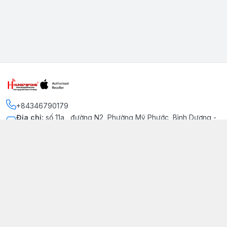
+84346790179
Địa chỉ
:
số 11a , đường N2, Phường Mỹ Phước, Bình Dương -
Thị xã Bến Cát
Kết nối
https://www.facebook.com/iphonechatluongmyphuoc
034 679 0179
hung79fone.mp@gmail.com
Giới thiệu
© 2026
hung79fone