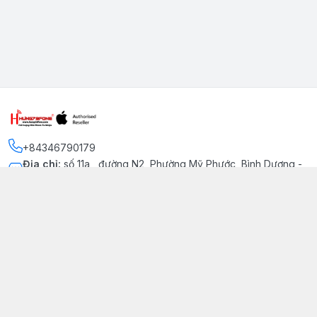
+84346790179
Địa chỉ
:
số 11a , đường N2, Phường Mỹ Phước, Bình Dương -
Thị xã Bến Cát
Kết nối
https://www.facebook.com/iphonechatluongmyphuoc
034 679 0179
hung79fone.mp@gmail.com
Giới thiệu
© 2026
hung79fone