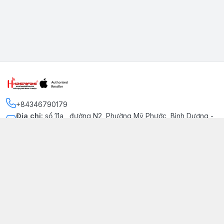
+84346790179
Địa chỉ
:
số 11a , đường N2, Phường Mỹ Phước, Bình Dương -
Thị xã Bến Cát
Kết nối
https://www.facebook.com/iphonechatluongmyphuoc
034 679 0179
hung79fone.mp@gmail.com
Giới thiệu
© 2026
hung79fone