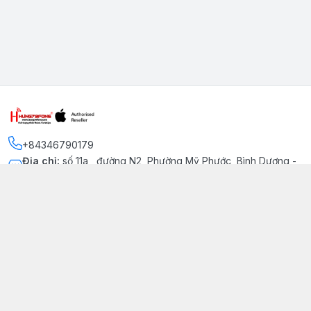
+84346790179
Địa chỉ
:
số 11a , đường N2, Phường Mỹ Phước, Bình Dương -
Thị xã Bến Cát
Kết nối
https://www.facebook.com/iphonechatluongmyphuoc
034 679 0179
hung79fone.mp@gmail.com
Giới thiệu
© 2026
hung79fone